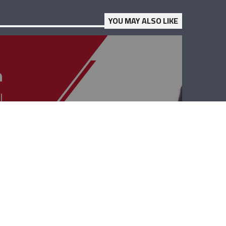
YOU MAY ALSO LIKE
حوار بيروت –
افديس كيدانيان،
بيار أشقر، فادي
الحسن ويولا نجيم