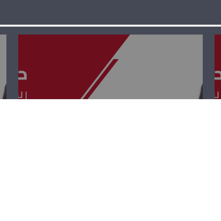
حوار بيروت – ريشار
قيومجيان، لويس
حبيقة وحنين
السيد