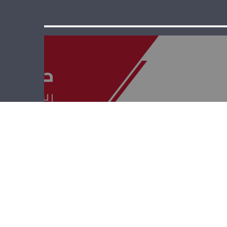
حوار بيروت – غادة
أيوب وجاسم
عجاقة