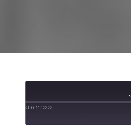
01:33:44
/
00:00