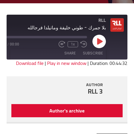
RLL
بلا جمرك - طوني خليفة وماتيلدا فرجالله
Play
4:32
/
00:00
1x
Fast
Rewind
Episode
Forward
10
SHARE
SUBSCRIBE
30
Seconds
seconds
Download file
|
Play in new window
|
Duration: 00:44:32
SHARE
RSS FEED
AUTHOR
LINK
RLL 3
EMBED
Author's archive