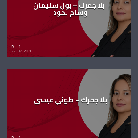
بلا جمرك – بول سليمان
وسام لحود
RLL 1
22-07-2026
بلا جمرك – طوني عيسى
RLL 1