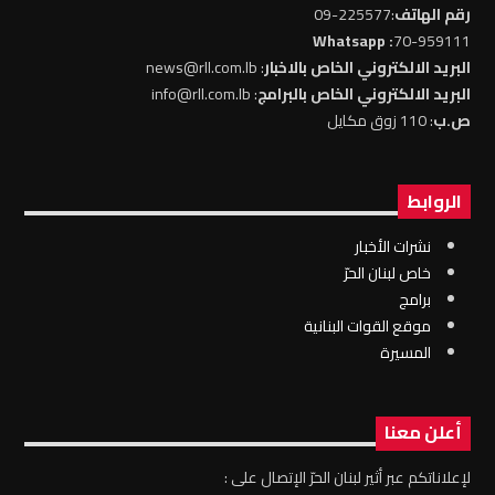
رقم الهاتف
:225577-09
: Whatsapp
70-959111
البريد الالكتروني الخاص بالاخبار
: news@rll.com.lb
البريد الالكتروني الخاص بالبرامج
: info@rll.com.lb
ص.ب
: 110 زوق مكايل
الروابط
نشرات الأخبار
خاص لبنان الحرّ
برامج
موقع القوات البنانية
المسيرة
أعلن معنا
لإعلاناتكم عبر أثير لبنان الحرّ الإتصال على :