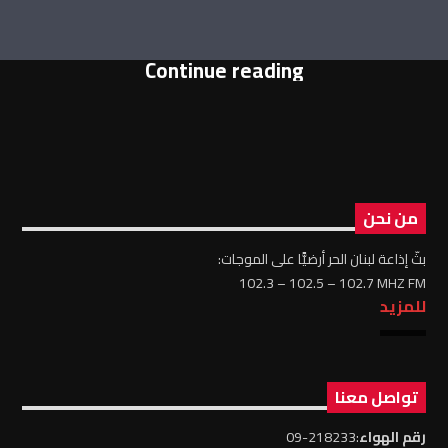
Continue reading
من نحن
بثّ إذاعة لبنان الحر أرضيًّا على الموجات:
102.3 – 102.5 – 102.7 MHZ FM
للمزيد
تواصل معنا
رقم الهواء
:218233-09