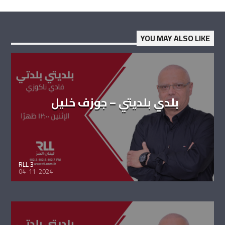
YOU MAY ALSO LIKE
بلدي بلديتي – جوزف خليل
RLL 3
04-11-2024