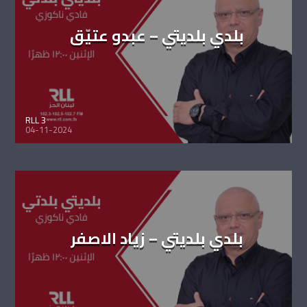
بلدي بلديتي – عبدو عتيّق
RLL 3
04-11-2024
بلدي بلديتي – زياد الاصفر