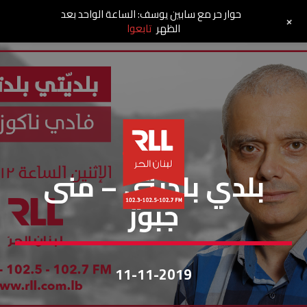
حوار حر مع سابين يوسف: الساعة الواحد بعد
+
الظهر
تابعوا
بلديتي بلدتي
بلدي بلديتي – منى
جبور
11-11-2019