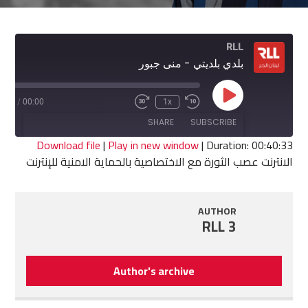
RLL
بلدي بلديتي - منى جبور
Play
0:33
/
00:00
1x
Fast
Rewind
Episode
Forward
10
SHARE
SUBSCRIBE
30
Seconds
seconds
Download file
|
Play in new window
|
Duration: 00:40:33
الانترنت عصب الثورة مع الاختصاصية بالحماية الامنية للإنترنت
SHARE
RSS FEED
LINK
AUTHOR
RLL 3
EMBED
Author's archive