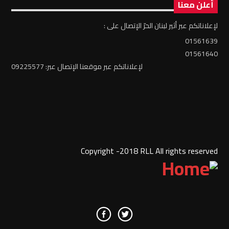
أعلن معنا
لإعلاناتكم عبر أثير لبنان الحرّ الإتصال على :
01561639
01561640
لإعلاناتكم عبر موقعنا الإتصال عبر: 09225577
Copyright -2018 RLL All rights reserved