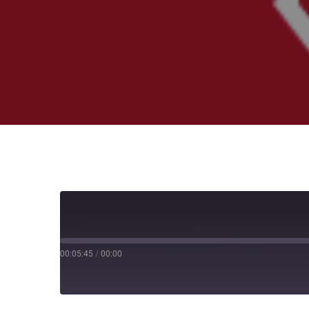
00:05:45
/
00:00