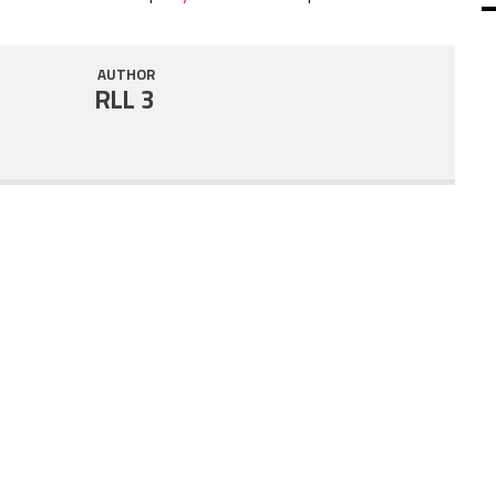
SHARE
RSS FEED
AUTHOR
LINK
RLL 3
EMBED