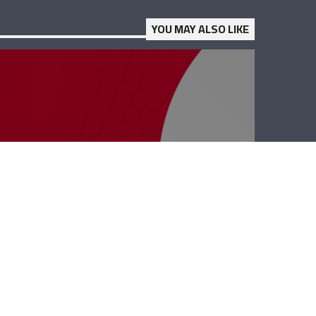
YOU MAY ALSO LIKE
رأي حر – الإسفنج
والفوشات
النفسية