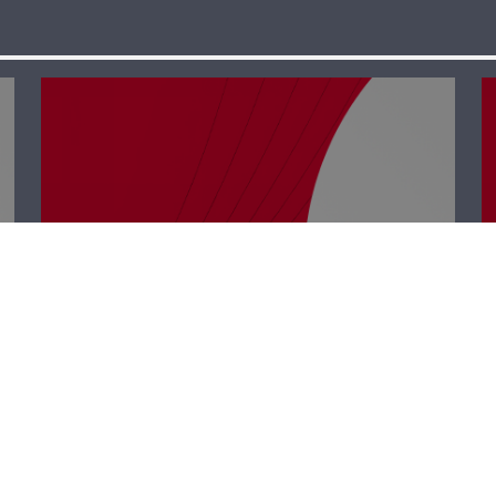
رأي حر – سلموا
على نيوتن