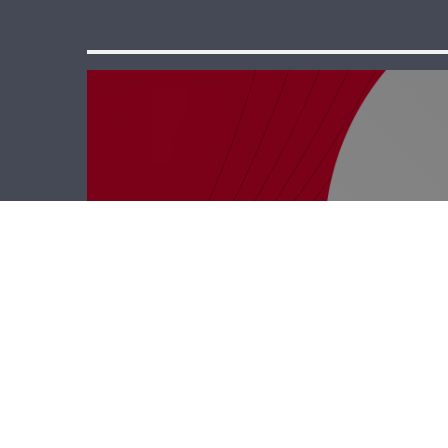
رأي حر – تجربة
النوايا والمناطق
التجريبية