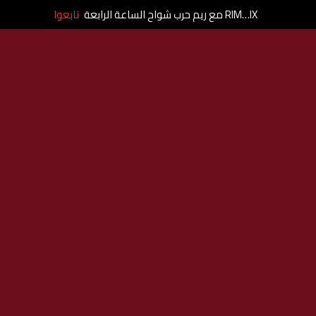
RIM…IX مع ريم حرب شواح الساعة الرابعة
تابعوا