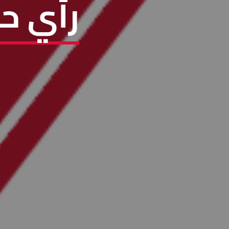
رأي حر