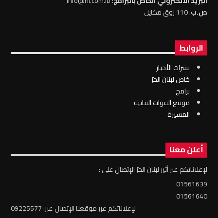
البريد الالكتروني الخاص بالبرامج
: info@rll.com.lb
ص.ب
: 110 زوق مكايل
الروابط
نشرات الأخبار
خاص لبنان الحرّ
برامج
موقع القوات البنانية
المسيرة
أعلن معنا
لإعلاناتكم عبر أثير لبنان الحرّ الإتصال على :
01561639
01561640
لإعلاناتكم عبر موقعنا الإتصال عبر: 09225577