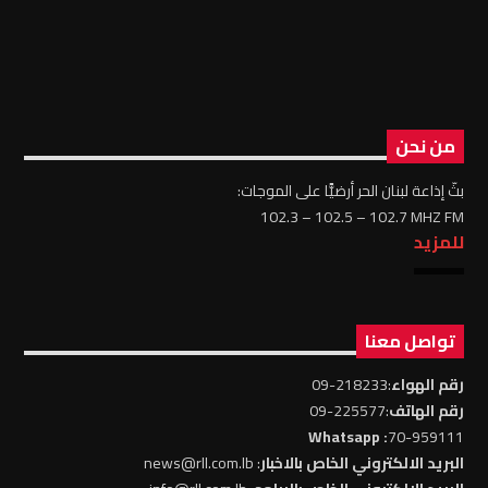
من نحن
بثّ إذاعة لبنان الحر أرضيًّا على الموجات:
102.3 – 102.5 – 102.7 MHZ FM
للمزيد
تواصل معنا
رقم الهواء
:218233-09
رقم الهاتف
:225577-09
: Whatsapp
70-959111
البريد الالكتروني الخاص بالاخبار
: news@rll.com.lb