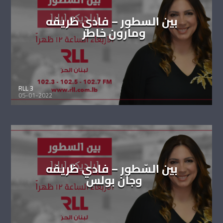
بين السطور – فادي ظريفه
ومارون خاطر
RLL 3
05-01-2022
بين السّطور – فادي ظريفه
وجان بولس