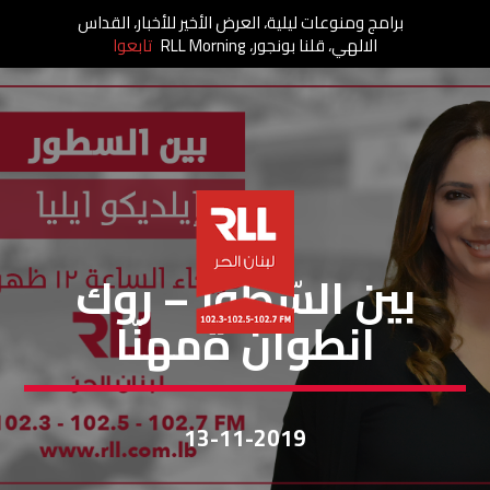
برامج ومنوعات ليلية، العرض الأخير للأخبار، القداس
الالهي، قلنا بونجور، RLL Morning
تابعوا
بين السطور
بين السّطور – روك
انطوان ةمهنّا
13-11-2019