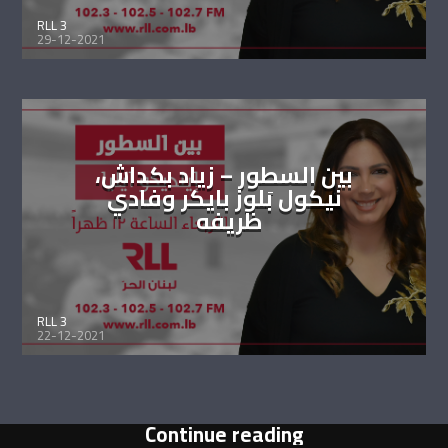
RLL 3
29-12-2021
بين السطور – زياد بكداش،
نيكول بَلوز بايكر وفادي
ظريفه
RLL 3
22-12-2021
Continue reading