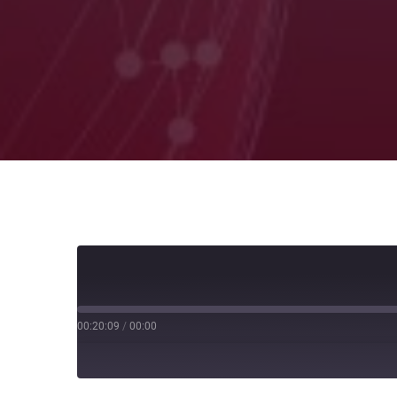
00:20:09
/
00:00