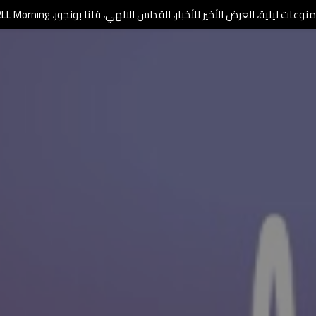
وعات ليلية، العرض الأخير للأخبار، القداس الالهي، قلنا بونجور، RLL Morning