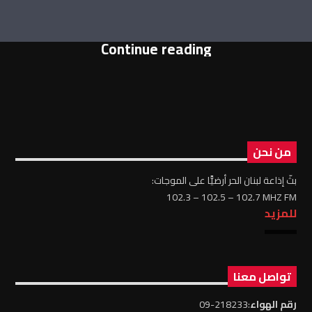
Continue reading
من نحن
بثّ إذاعة لبنان الحر أرضيًّا على الموجات:
102.3 – 102.5 – 102.7 MHZ FM
للمزيد
تواصل معنا
رقم الهواء
:218233-09