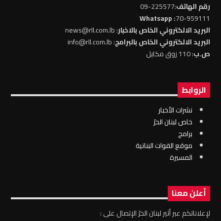
رقم الهاتف
:225577-09
: Whatsapp
70-959111
البريد الالكتروني الخاص بالاخبار
: news@rll.com.lb
البريد الالكتروني الخاص بالبرامج
: info@rll.com.lb
ص.ب
: 110 زوق مكايل
الروابط
نشرات الأخبار
خاص لبنان الحرّ
برامج
موقع القوات البنانية
المسيرة
أعلن معنا
لإعلاناتكم عبر أثير لبنان الحرّ الإتصال على :