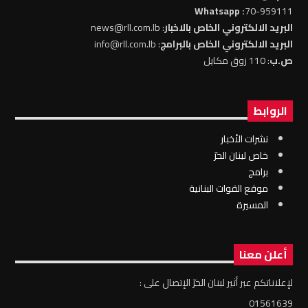
: Whatsapp
70-959111
البريد الالكتروني الخاص بالاخبار
: news@rll.com.lb
البريد الالكتروني الخاص بالبرامج
: info@rll.com.lb
ص.ب
: 110 زوق مكايل
الروابط
نشرات الأخبار
خاص لبنان الحرّ
برامج
موقع القوات البنانية
المسيرة
أعلن معنا
لإعلاناتكم عبر أثير لبنان الحرّ الإتصال على :
01561639