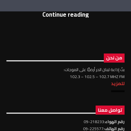
Continue reading
من نحن
بثّ إذاعة لبنان الحر أرضيًّا على الموجات:
102.3 – 102.5 – 102.7 MHZ FM
للمزيد
تواصل معنا
رقم الهواء
:218233-09
رقم الهاتف
:225577-09