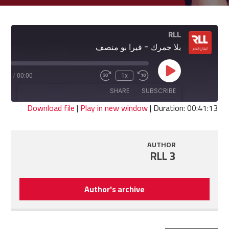
RLL
بلا جمرك - فيرا بو منصف
Play
1:13
/
00:00
1x
Fast
Rewind
Episode
Forward
10
SHARE
SUBSCRIBE
30
Seconds
seconds
Download file
|
Play in new window
|
Duration: 00:41:13
SHARE
RSS FEED
AUTHOR
LINK
RLL 3
EMBED
Author's archive