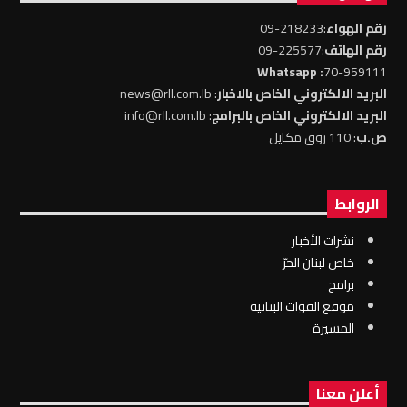
رقم الهواء
:218233-09
رقم الهاتف
:225577-09
: Whatsapp
70-959111
البريد الالكتروني الخاص بالاخبار
: news@rll.com.lb
البريد الالكتروني الخاص بالبرامج
: info@rll.com.lb
ص.ب
: 110 زوق مكايل
الروابط
نشرات الأخبار
خاص لبنان الحرّ
برامج
موقع القوات البنانية
المسيرة
أعلن معنا