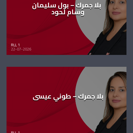
بلا جمرك – بول سليمان
وسام لحود
RLL 1
22-07-2026
بلا جمرك – طوني عيسى
RLL 1