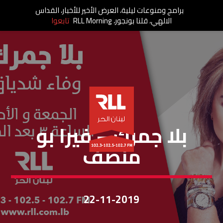
برامج ومنوعات ليلية، العرض الأخير للأخبار، القداس
الالهي، قلنا بونجور، RLL Morning
تابعوا
بلا جمرك
بلا جمرك – فيرا بو
منصف
22-11-2019