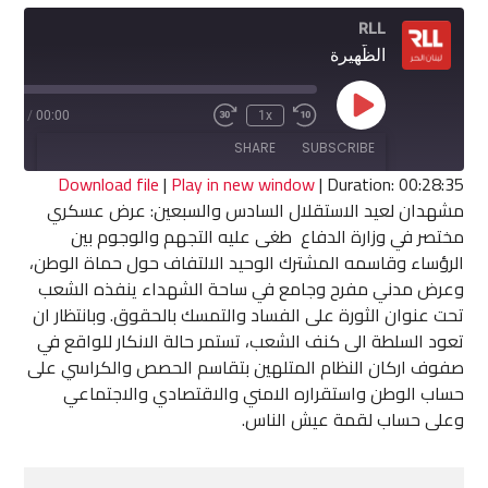
RLL
الظّهيرة
Play
8:35
/
00:00
1x
Fast
Rewind
Episode
Forward
10
SHARE
SUBSCRIBE
30
Seconds
seconds
Download file
|
Play in new window
|
Duration: 00:28:35
مشهدان لعيد الاستقلال السادس والسبعين: عرض عسكري
SHARE
مختصر في وزارة الدفاع طغى عليه التجهم والوجوم بين
RSS FEED
الرؤساء وقاسمه المشترك الوحيد الالتفاف حول حماة الوطن،
LINK
وعرض مدني مفرح وجامع في ساحة الشهداء ينفذه الشعب
تحت عنوان الثورة على الفساد والتمسك بالحقوق. وبانتظار ان
EMBED
تعود السلطة الى كنف الشعب، تستمر حالة الانكار للواقع في
صفوف اركان النظام المتلهين بتقاسم الحصص والكراسي على
حساب الوطن واستقراره الامني والاقتصادي والاجتماعي
وعلى حساب لقمة عيش الناس.