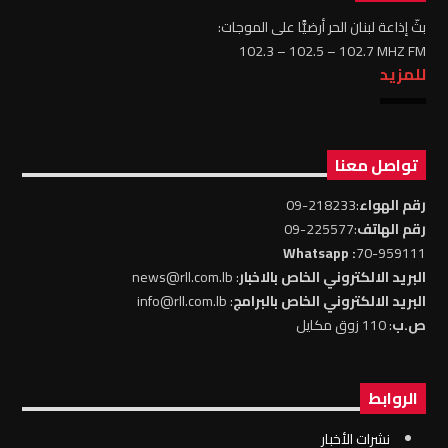
بثّ إذاعة لبنان الحر أرضيًّا على الموجات:
102.3 – 102.5 – 102.7 MHZ FM
للمزيد
تواصل معنا
رقم الهواء
:218233-09
رقم الهاتف
:225577-09
: Whatsapp
70-959111
البريد الالكتروني الخاص بالاخبار
: news@rll.com.lb
البريد الالكتروني الخاص بالبرامج
: info@rll.com.lb
ص.ب
: 110 زوق مكايل
الروابط
نشرات الأخبار