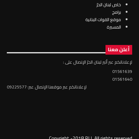
خاص لبنان الحرّ
برامج
موقع القوات البنانية
المسيرة
أعلن معنا
لإعلاناتكم عبر أثير لبنان الحرّ الإتصال على :
01561639
01561640
لإعلاناتكم عبر موقعنا الإتصال عبر: 09225577
Copyright -2018 RLL All rights reserved