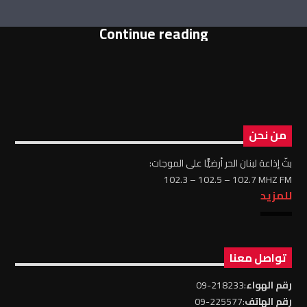
Continue reading
من نحن
بثّ إذاعة لبنان الحر أرضيًّا على الموجات:
102.3 – 102.5 – 102.7 MHZ FM
للمزيد
تواصل معنا
رقم الهواء
:218233-09
رقم الهاتف
:225577-09