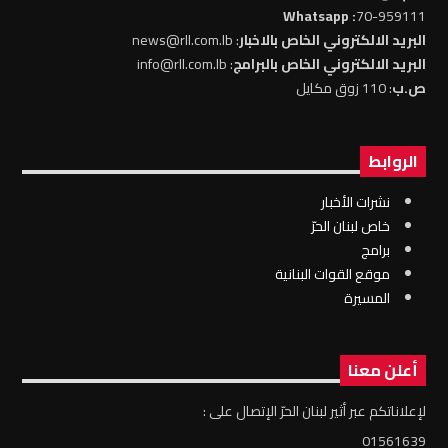
: Whatsapp
70-959111
البريد الالكتروني الخاص بالاخبار
: news@rll.com.lb
البريد الالكتروني الخاص بالبرامج
: info@rll.com.lb
ص.ب
: 110 زوق مكايل
الروابط
نشرات الأخبار
خاص لبنان الحرّ
برامج
موقع القوات البنانية
المسيرة
أعلن معنا
لإعلاناتكم عبر أثير لبنان الحرّ الإتصال على :
01561639