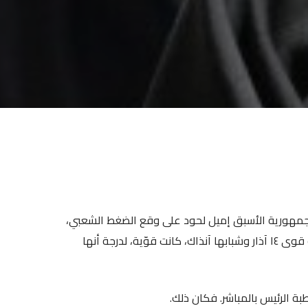
الجمهورية الأسبق إميل لحود على وقع الضغط الشعبي،
عام ٢٠٠٥، بعد اغتيال الرئيس الشهيد رفيق الحريري. مع أنّ عزيمة قوى ١٤ آذار وشبابها آنذاك، كانت قوّية، لدرجة أنها
بة الرئيس بالمباشر. فكان ذلك.