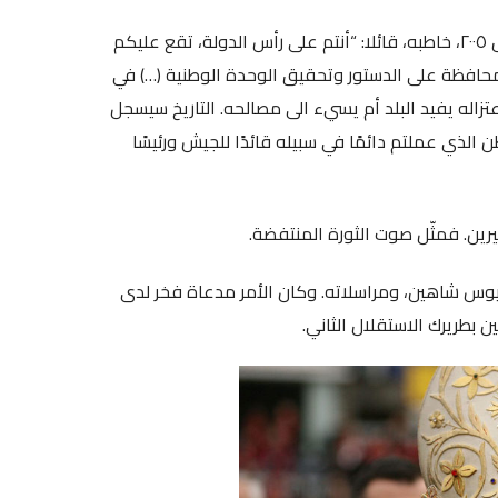
وقبل أن يلقي عظة الميلاد في حضور لحود، يوم ٢٥ كانون الأول ٢٠٠٥، خاطبه، قائلا: “أنتم على رأس الدولة، تقع عليكم
لمحافظة على الدستور وتحقيق الوحدة الوطنية (…) في
تزاله يفيد البلد أم يسيء الى مصالحه. التاريخ سيسجل
ذي عملتم دائمًا في سبيله قائدًا للجيش ورئيسًا
ثيرين. فمثّل صوت الثورة المنتفضة.
ن طانيوس شاهين، ومراسلاته. وكان الأمر مدعاة فخر لدى
 بطريرك الاستقلال الثاني.