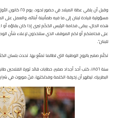
مسؤولية قيادة لبنان إلى ما فيه طمأنينة أبنائه، والعمل على ا
هذه الحال، يبقى فخامة الرئيس الحَكَم ليرى إذا كان بقاؤه أو اع
على فخامتكم أو لكم الموقف الذي ستتخذون لإعلاء شأن الوطن ال
للبنان”.
تكلّم صفير بالروح الوطنية التي لطالما تمتّع بها. تحدث بلسان الك
سنة ١٨٥٦، كتب أحد أجداد صفير، خطابات قائد ثورة الفلاحي
البطريرك. ليظهر أن زخرفة الكلمة وفذلكتها، فنّ موروث في شرايين