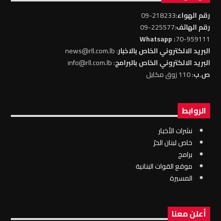
رقم الهواء
:218233-09
رقم الهاتف
:225577-09
: Whatsapp
70-959111
البريد الالكتروني الخاص بالاخبار
: news@rll.com.lb
البريد الالكتروني الخاص بالبرامج
: info@rll.com.lb
ص.ب
: 110 زوق مكايل
الروابط
نشرات الأخبار
خاص لبنان الحرّ
برامج
موقع القوات البنانية
المسيرة
أعلن معنا