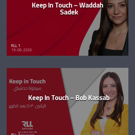
Keep In Touch – Waddah
Sadek
RLL 1
19-06-2026
Keep In Touch – Bob Kassab
RLL 3