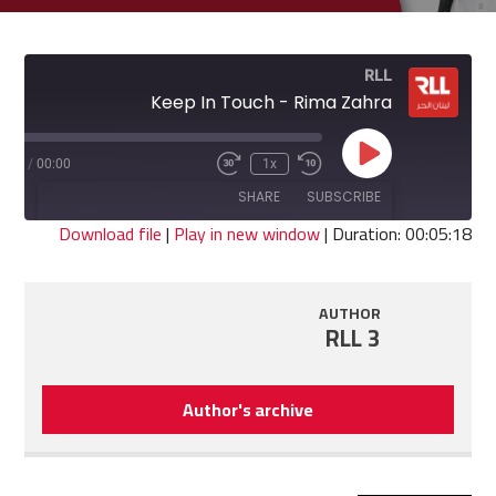
RLL
Keep In Touch - Rima Zahra
Play
5:18
/
00:00
1x
Fast
Rewind
Episode
Forward
10
SHARE
SUBSCRIBE
30
Seconds
seconds
Download file
|
Play in new window
|
Duration: 00:05:18
SHARE
RSS FEED
AUTHOR
LINK
RLL 3
EMBED
Author's archive