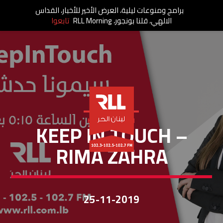
برامج ومنوعات ليلية، العرض الأخير للأخبار، القداس
الالهي، قلنا بونجور، RLL Morning
تابعوا
KEEP IN TOUCH
KEEP IN TOUCH –
RIMA ZAHRA
25-11-2019