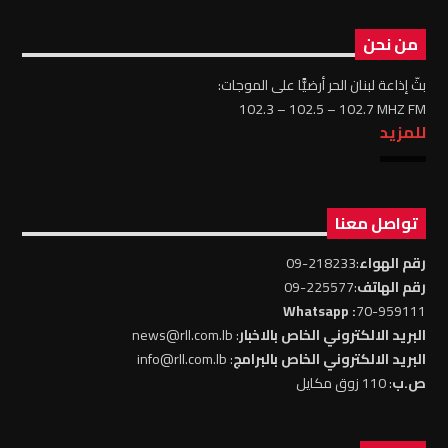
من نحن
بثّ إذاعة لبنان الحر أرضيًّا على الموجات:
102.3 – 102.5 – 102.7 MHZ FM
للمزيد
تواصل معنا
رقم الهواء
:218233-09
رقم الهاتف
:225577-09
: Whatsapp
70-959111
البريد الالكتروني الخاص بالاخبار
: news@rll.com.lb
البريد الالكتروني الخاص بالبرامج
: info@rll.com.lb
ص.ب
: 110 زوق مكايل