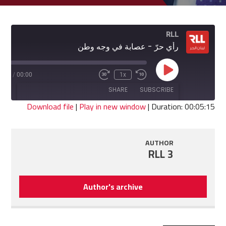
RLL
رأي حرّ - عصابة في وجه وطن
Play
5:15
/
00:00
1x
Fast
Rewind
Episode
Forward
10
SHARE
SUBSCRIBE
30
Seconds
seconds
Download file
|
Play in new window
|
Duration: 00:05:15
SHARE
RSS FEED
AUTHOR
LINK
RLL 3
EMBED
Author's archive