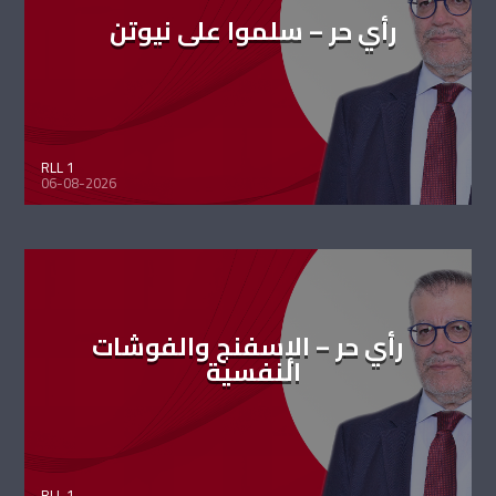
رأي حر – سلموا على نيوتن
RLL 1
06-08-2026
رأي حر – الإسفنج والفوشات
النفسية
RLL 1