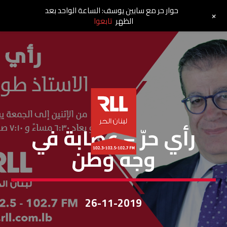
حوار حر مع سابين يوسف: الساعة الواحد بعد
+
الظهر
تابعوا
رأي حر
رأي حرّ – عصابة في
وجه وطن
26-11-2019