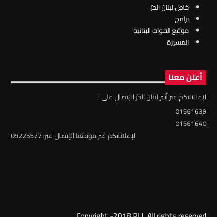
خاص لبنان الحرّ
برامج
موقع القوات البنانية
المسيرة
أعلن معنا
لإعلاناتكم عبر أثير لبنان الحرّ الإتصال على :
01561639
01561640
لإعلاناتكم عبر موقعنا الإتصال عبر: 09225577
Copyright -2018 RLL All rights reserved