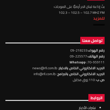
بثّ إذاعة لبنان الحر أرضيًّا على الموجات:
102.3 – 102.5 – 102.7 MHZ FM
للمزيد
تواصل معنا
رقم الهواء
:218233-09
رقم الهاتف
:225577-09
: Whatsapp
70-959111
البريد الالكتروني الخاص بالاخبار
: news@rll.com.lb
البريد الالكتروني الخاص بالبرامج
: info@rll.com.lb
ص.ب
: 110 زوق مكايل
الروابط
نشرات الأخبار