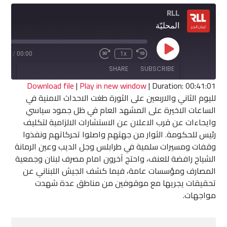
RLL
المحليّة
Play
1:01
/
00:00
1x
Fast
Rewind
Episode
Forward
10
SHARE
SUBSCRIBE
30
Seconds
seconds
Download file
|
Play in new window
|
Duration: 00:41:01
لليوم الثاني والاربعين على الثورة طغت الاحداث الامنية في
SHARE
الساعات الاخيرة على المشهد العام في ظل جمود سياسي
RSS FEED
وايحاءات عن قرب الاعلان عن الاستشارات الالزامية لتكليف
LINK
رئيس للحكومة. الثوار من جهتهم واصلوا تحركاتهم ونفذوا
وقفات ومسيرات سلمية في طرابلس وجل الديب وعين الرمانة
EMBED
الشياح رافضة للعنف، واحتج آخرون امام مصرف لبنان وجمعية
المصارف ومؤسسات عامة، فيما كشف الجيش اللبناني عن
تحقيقات يجريها مع موقوفين من مناطق عدة شهدت
مواجهات.