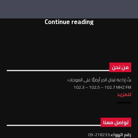
Continue reading
من نحن
بثّ إذاعة لبنان الحر أرضيًّا على الموجات:
102.3 – 102.5 – 102.7 MHZ FM
للمزيد
تواصل معنا
رقم الهواء
:218233-09