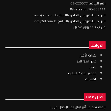
رقم الهاتف
:225577-09
: Whatsapp
70-959111
البريد الالكتروني الخاص بالاخبار
: news@rll.com.lb
البريد الالكتروني الخاص بالبرامج
: info@rll.com.lb
ص.ب
: 110 زوق مكايل
الروابط
نشرات الأخبار
خاص لبنان الحرّ
برامج
موقع القوات البنانية
المسيرة
أعلن معنا
لإعلاناتكم عبر أثير لبنان الحرّ الإتصال على :