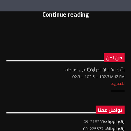
Continue reading
من نحن
بثّ إذاعة لبنان الحر أرضيًّا على الموجات:
102.3 – 102.5 – 102.7 MHZ FM
للمزيد
تواصل معنا
رقم الهواء
:218233-09
رقم الهاتف
:225577-09