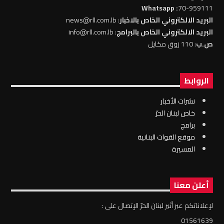
: Whatsapp
70-959111
البريد الالكتروني الخاص بالاخبار
: news@rll.com.lb
البريد الالكتروني الخاص بالبرامج
: info@rll.com.lb
ص.ب
: 110 زوق مكايل
الروابط
نشرات الأخبار
خاص لبنان الحرّ
برامج
موقع القوات البنانية
المسيرة
أعلن معنا
لإعلاناتكم عبر أثير لبنان الحرّ الإتصال على :
01561639