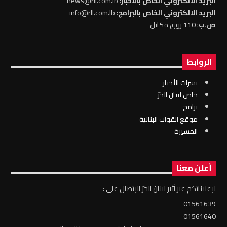
البريد الالكتروني الخاص بالاخبار
: news@rll.com.lb
البريد الالكتروني الخاص بالبرامج
: info@rll.com.lb
ص.ب
: 110 زوق مكايل
الروابط
نشرات الأخبار
خاص لبنان الحرّ
برامج
موقع القوات البنانية
المسيرة
أعلن معنا
لإعلاناتكم عبر أثير لبنان الحرّ الإتصال على :
01561639
01561640