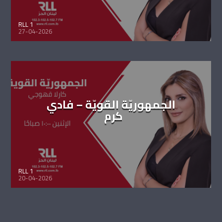
RLL 1
27-04-2026
الجمهوريّة القويّة – فادي
كرم
RLL 1
20-04-2026