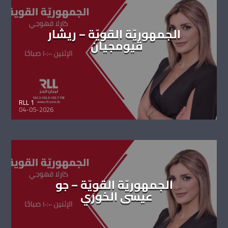
الجمهوريّة القويّة – ريشار
قيومجيان
RLL 1
04-05-2026
الجمهوريّة القويّة – جو
عيسى الخوري