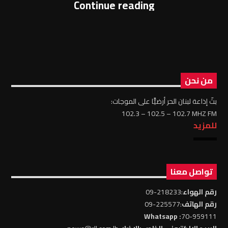
Continue reading
من نحن
بثّ إذاعة لبنان الحر أرضيًّا على الموجات:
102.3 – 102.5 – 102.7 MHZ FM
للمزيد
تواصل معنا
رقم الهواء
:218233-09
رقم الهاتف
:225577-09
: Whatsapp
70-959111