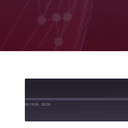
00:19:06
/
00:00