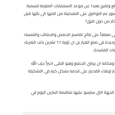
ع وتفرج بعبدا عن موعد الاستشارات الملزمة لتسمية
ر عبر التوافق على التشكيلة من الفها الى يائها قبل
اكثر من دون افق؟
بقى معلقاً على نتائج تقاسم الحصص والحقائب والتمسك
بالوجوه الاستفزازية وكأن السلطة لا تريد ان تعترف انها لم تعد وحيدة في صنع القرار بل ان ثورة 17 تشرين باتت الشريك
ات الفاسدة.
مكانه ان يرضي الجميع وهو التقى اخيراً حزب الله
ار لإبقاء القديم على قدمه بشكل كبير في التشكيلة
جهة التي سترسو عليها مناقصة البنزين اليوم في