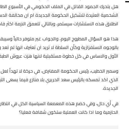
هل يتحرك الجمود القاتل في الملف الحكومي في الأسبوع الطال
SHARE
RSS FEED
الشخصية العتيدة لتشكيل الحكومة الجديدة ام ان مخالفة الدستو
LINK
انطلاق هذه الاستشارات سيستمر، وبالتالي تتعمق الازمة اكثر ف
EMBED
هذا هو السؤال المطروح اليوم، والجواب غير متوفر حالياً وسي
الأول والاساس في كل خطوة مستقبلية لانها هزت عروش الطبق
وسمير الخطيب، رئيس الحكومة المفترض، في حركة لا تهدأ لعل بإ
الذي اكد تمسكه بالرئيس سعد الحريري بلا منازع فيما يسعى التي
الجديدة.
في أي حال، وفي خضم هذه المعمعة السياسية الكل في انتظار ال
الحازمية وما اذا كانت العملية ستكون شفافة فعليا؟