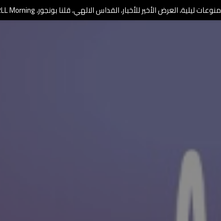
وعات ليلية، العرض الأخير للأخبار، القداس الالهي، قلنا بونجور، RLL Morning