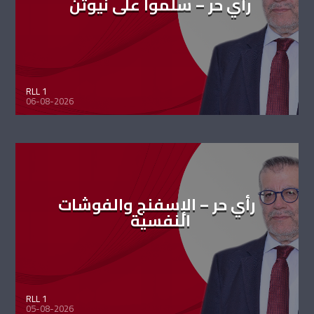
رأي حر – سلموا على نيوتن
RLL 1
06-08-2026
رأي حر – الإسفنج والفوشات
النفسية
RLL 1
05-08-2026