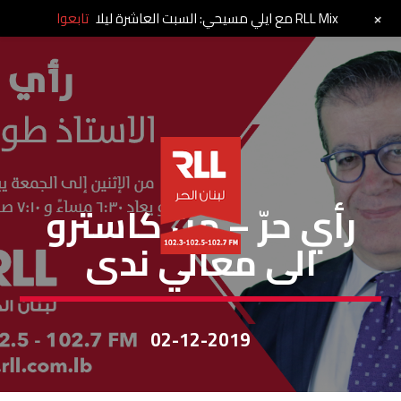
+
RLL Mix مع ايلي مسيحي: السبت العاشرة ليلا
تابعوا
رأي حر
رأي حرّ – من كاسترو
الى معالي ندى
02-12-2019