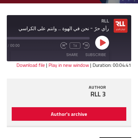
RLL
رأي حرّ - نحن في الهوة ... وانتم على الكراسي
Play
4:41
/
00:00
1x
Fast
Rewind
Episode
Forward
10
SHARE
SUBSCRIBE
30
Seconds
seconds
Download file
|
Play in new window
|
Duration: 00:04:41
SHARE
RSS FEED
AUTHOR
LINK
RLL 3
EMBED
Author's archive