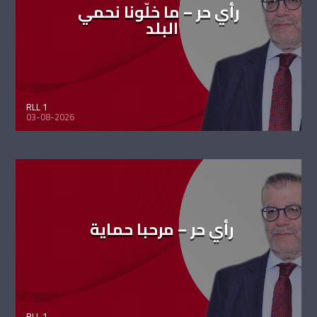
رأي حر – ما خلّونا نحمي
البلد
RLL 1
03-08-2026
رأي حر – مرحبا حماية
RLL 1