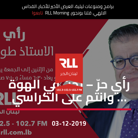
برامج ومنوعات ليلية، العرض الأخير للأخبار، القداس
الالهي، قلنا بونجور، RLL Morning
تابعوا
رأي حر
رأي حرّ – نحن في الهوة
… وانتم على الكراسي
03-12-2019