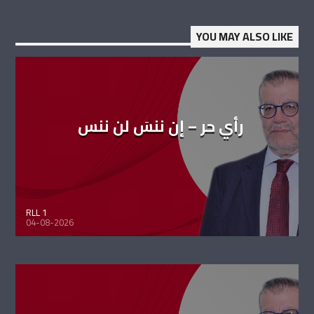
YOU MAY ALSO LIKE
رأي حر – إن ننسَ لن ننس
RLL 1
04-08-2026