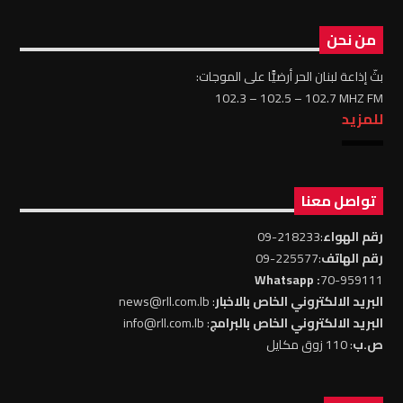
من نحن
بثّ إذاعة لبنان الحر أرضيًّا على الموجات:
102.3 – 102.5 – 102.7 MHZ FM
للمزيد
تواصل معنا
رقم الهواء
:218233-09
رقم الهاتف
:225577-09
: Whatsapp
70-959111
البريد الالكتروني الخاص بالاخبار
: news@rll.com.lb
البريد الالكتروني الخاص بالبرامج
: info@rll.com.lb
ص.ب
: 110 زوق مكايل