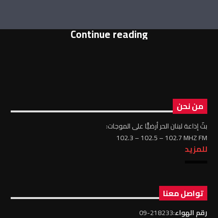
Continue reading
من نحن
بثّ إذاعة لبنان الحر أرضيًّا على الموجات:
102.3 – 102.5 – 102.7 MHZ FM
للمزيد
تواصل معنا
رقم الهواء
:218233-09