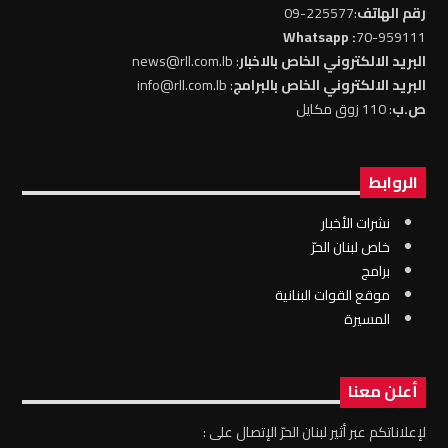
رقم الهاتف
:225577-09
: Whatsapp
70-959111
البريد الالكتروني الخاص بالاخبار
: news@rll.com.lb
البريد الالكتروني الخاص بالبرامج
: info@rll.com.lb
ص.ب
: 110 زوق مكايل
الروابط
نشرات الأخبار
خاص لبنان الحرّ
برامج
موقع القوات البنانية
المسيرة
أعلن معنا
لإعلاناتكم عبر أثير لبنان الحرّ الإتصال على :