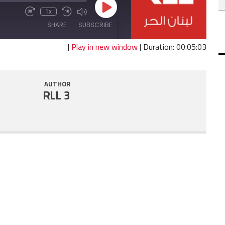
Play
1x
Fast
Mute/Unmute
Rewind
Episode
Forward
Episode
10
SHARE
SUBSCRIBE
30
Seconds
seconds
|
Play in new window
|
Duration: 00:05:03
SHARE
RSS FEED
AUTHOR
LINK
RLL 3
EMBED