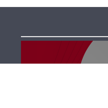
رأي حر – سلموا
على نيوتن