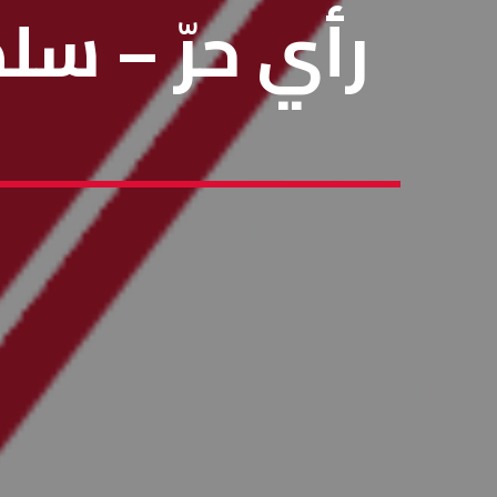
رأي حرّ – س