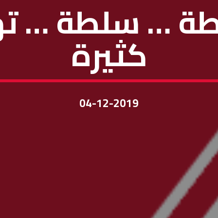
لطة … سلطة … ته
كثيرة
04-12-2019