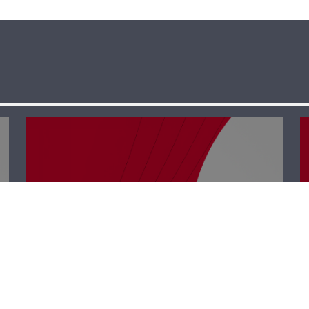
رأي حر – الإسفنج
والفوشات
النفسية