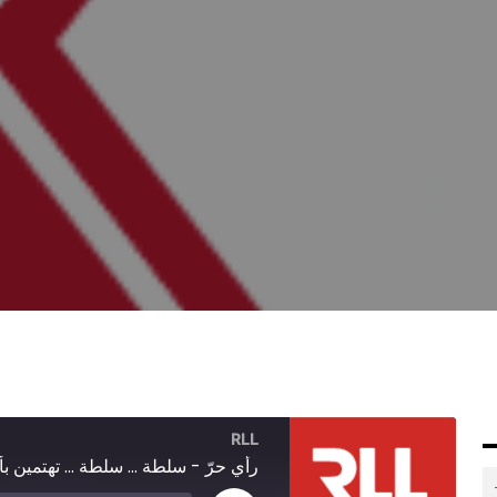
RLL
رأي حرّ - سلطة ... سلطة ... تهتمين ب