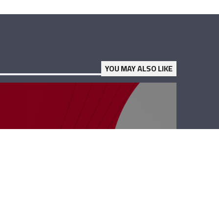
YOU MAY ALSO LIKE
رأي حر – إن ننسَ
لن ننس