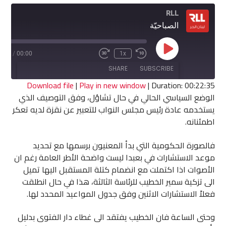
RLL
الصباحيّة
Play
2:35
/
00:00
1x
Fast
Rewind
Episode
Forward
10
SHARE
SUBSCRIBE
30
Seconds
seconds
Download file
|
Play in new window
|
Duration: 00:22:35
الوضع السياسي الحالي في حال تشاؤل، وفق التوصيف الذي
SHARE
يستخدمه عادة رئيس مجلس النواب للتعبير عن نقزة لديه تعكر
RSS FEED
اطمئنانه.
LINK
فالصورة الحكومية التي بدأ المعنيون برسمها مع تحديد
EMBED
موعد الاستشارات في بعبدا ليست واضحة الأطر العامة رغم ان
الأصوات اذا اكتملت مع انضمام كتلة المستقبل اليها تميل
الى تزكية سمير الخطيب للرئاسة الثالثة، هذا في حال انطلقت
فعلاً الاستشارات الاثنين وفق جدول المواعيد المحدد لها.
وحتى الساعة فان الخطيب يفتقد الى غطاء دار الفتوى بدليل