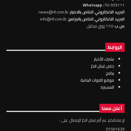
: Whatsapp
70-959111
البريد الالكتروني الخاص بالاخبار
: news@rll.com.lb
البريد الالكتروني الخاص بالبرامج
: info@rll.com.lb
ص.ب
: 110 زوق مكايل
الروابط
نشرات الأخبار
خاص لبنان الحرّ
برامج
موقع القوات البنانية
المسيرة
أعلن معنا
لإعلاناتكم عبر أثير لبنان الحرّ الإتصال على :
01561639