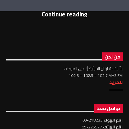
Continue reading
من نحن
بثّ إذاعة لبنان الحر أرضيًّا على الموجات:
102.3 – 102.5 – 102.7 MHZ FM
للمزيد
تواصل معنا
رقم الهواء
:218233-09
رقم الهاتف
:225577-09