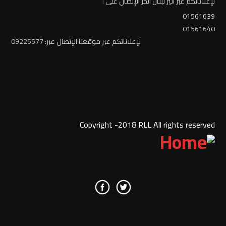
لإعلاناتكم عبر أثير لبنان الحرّ الإتصال على :
01561639
01561640
لإعلاناتكم عبر موقعنا الإتصال عبر: 09225577
Copyright -2018 RLL All rights reserved