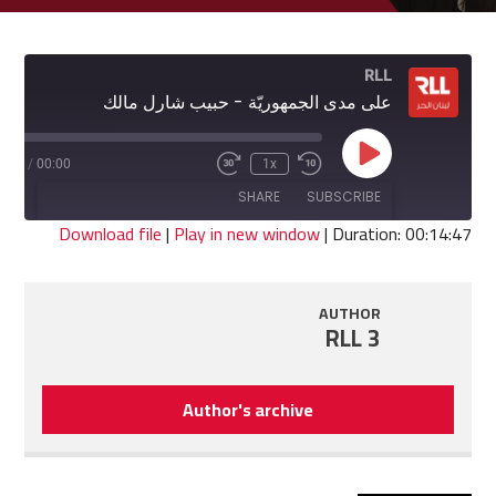
RLL
على مدى الجمهوريّة - حبيب شارل مالك
Play
4:47
/
00:00
1x
Fast
Rewind
Episode
Forward
10
SHARE
SUBSCRIBE
30
Seconds
seconds
Download file
|
Play in new window
|
Duration: 00:14:47
SHARE
RSS FEED
AUTHOR
LINK
RLL 3
EMBED
Author's archive