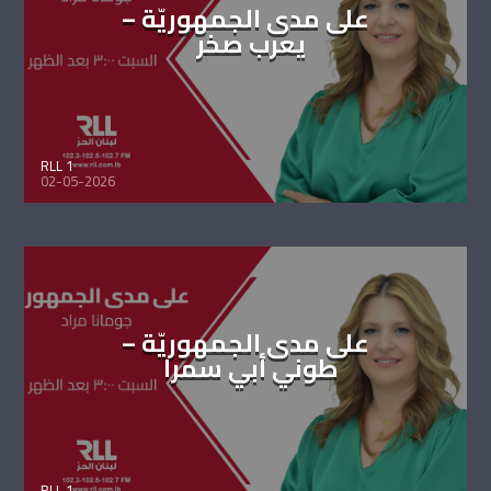
على مدى الجمهوريّة –
يعرب صخر
RLL 1
02-05-2026
على مدى الجمهوريّة –
طوني أبي سمرا
RLL 1