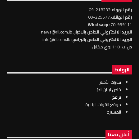
رقم الهواء
:218233-09
رقم الهاتف
:225577-09
: Whatsapp
70-959111
البريد الالكتروني الخاص بالاخبار
: news@rll.com.lb
البريد الالكتروني الخاص بالبرامج
: info@rll.com.lb
ص.ب
: 110 زوق مكايل
الروابط
نشرات الأخبار
خاص لبنان الحرّ
برامج
موقع القوات البنانية
المسيرة
أعلن معنا