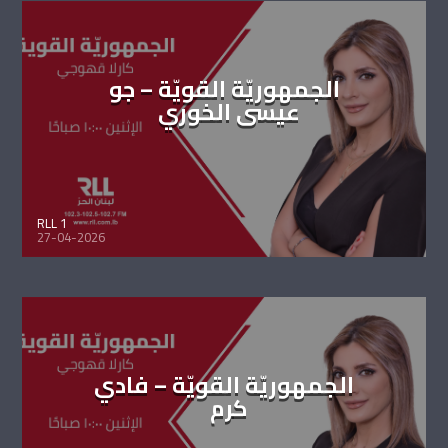
الجمهوريّة القويّة – جو
عيسى الخوري
RLL 1
27-04-2026
الجمهوريّة القويّة – فادي
كرم