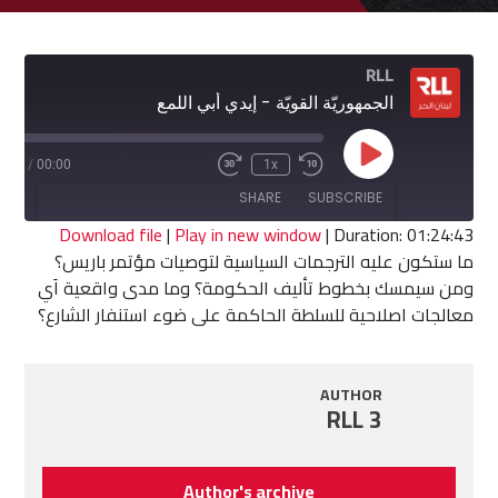
RLL
الجمهوريّة القويّة - إيدي أبي اللمع
Play
4:43
/
00:00
1x
Fast
Rewind
Episode
Forward
10
SHARE
SUBSCRIBE
30
Seconds
seconds
Download file
|
Play in new window
|
Duration: 01:24:43
ما ستكون عليه الترجمات السياسية لتوصيات مؤتمر باريس؟
SHARE
ومن سيمسك بخطوط تأليف الحكومة؟ وما مدى واقعية اَي
RSS FEED
معالجات اصلاحية للسلطة الحاكمة على ضوء استنفار الشارع؟
LINK
EMBED
AUTHOR
RLL 3
Author's archive