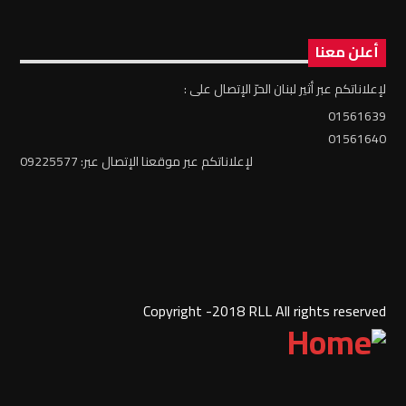
أعلن معنا
لإعلاناتكم عبر أثير لبنان الحرّ الإتصال على :
01561639
01561640
لإعلاناتكم عبر موقعنا الإتصال عبر: 09225577
Copyright -2018 RLL All rights reserved