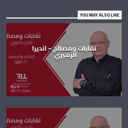
YOU MAY ALSO LIKE
نقابات ومصالح – انديرا
الزهيري
RLL 3
08-11-2024