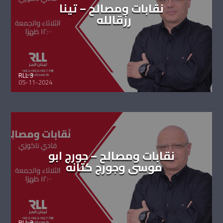
نقابات ومصالح – تينا
رزقالله
RLL 3
05-11-2024
نقابات ومصالح – جورج ابو
موسى وجورج كتانه
RLL 3