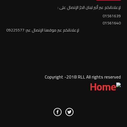
لإعلاناتكم عبر أثير لبنان الحرّ الإتصال على :
01561639
01561640
لإعلاناتكم عبر موقعنا الإتصال عبر: 09225577
Copyright -2018 RLL All rights reserved