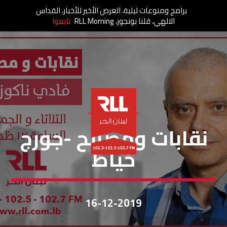
برامج ومنوعات ليلية، العرض الأخير للأخبار، القداس
الالهي، قلنا بونجور، RLL Morning
تابعوا
نقابات ومصالح
نقابات ومصالح -جورج
خيّاط
16-12-2019