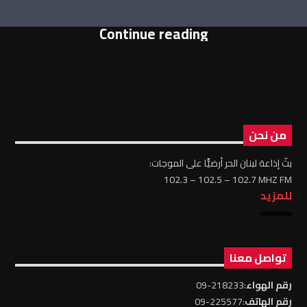
Continue reading
من نحن
بثّ إذاعة لبنان الحر أرضيًّا على الموجات:
102.3 – 102.5 – 102.7 MHZ FM
للمزيد
تواصل معنا
رقم الهواء
:218233-09
رقم الهاتف
:225577-09