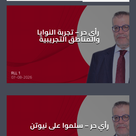
رأي حر – تجربة النوايا
والمناطق التجريبية
RLL 1
07-08-2026
رأي حر – سلموا على نيوتن