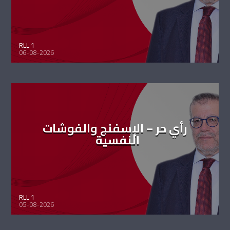
RLL 1
06-08-2026
رأي حر – الإسفنج والفوشات
النفسية
RLL 1
05-08-2026