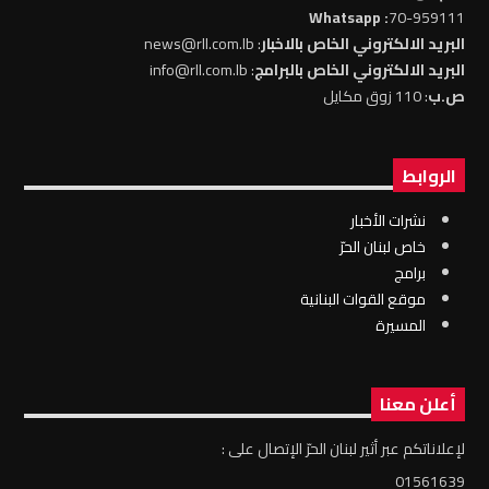
: Whatsapp
70-959111
البريد الالكتروني الخاص بالاخبار
: news@rll.com.lb
البريد الالكتروني الخاص بالبرامج
: info@rll.com.lb
ص.ب
: 110 زوق مكايل
الروابط
نشرات الأخبار
خاص لبنان الحرّ
برامج
موقع القوات البنانية
المسيرة
أعلن معنا
لإعلاناتكم عبر أثير لبنان الحرّ الإتصال على :
01561639