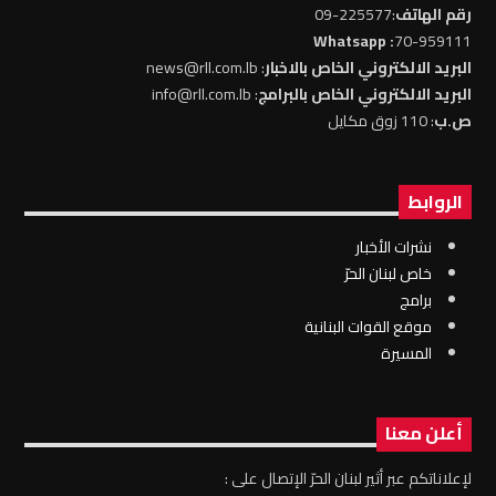
رقم الهاتف
:225577-09
: Whatsapp
70-959111
البريد الالكتروني الخاص بالاخبار
: news@rll.com.lb
البريد الالكتروني الخاص بالبرامج
: info@rll.com.lb
ص.ب
: 110 زوق مكايل
الروابط
نشرات الأخبار
خاص لبنان الحرّ
برامج
موقع القوات البنانية
المسيرة
أعلن معنا
لإعلاناتكم عبر أثير لبنان الحرّ الإتصال على :