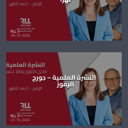
RLL 3
28-10-2024
النشرة العلمية – جورج
الرموز
RLL 3
21-10-2024