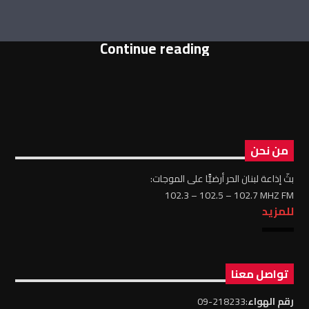
Continue reading
من نحن
بثّ إذاعة لبنان الحر أرضيًّا على الموجات:
102.3 – 102.5 – 102.7 MHZ FM
للمزيد
تواصل معنا
رقم الهواء
:218233-09