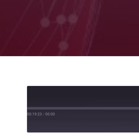
00:19:23
/
00:00