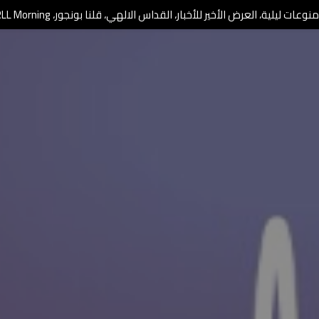
وعات ليلية، العرض الأخير للأخبار، القداس الالهي، قلنا بونجور، RLL Morning