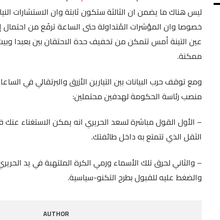
ليس هناك ما يضمن ان الثالثة ستكون ثابتة وان الاستشارات النياب
SHARE
RSS FEED
خصوصا وان المؤشرات المُتداولة حتى الساعة ترفَع من احتمال إرجا
LINK
عين التينة أمس تتمكن من تخفيف حدة الاحتقان بين بعبدا وبيت
ممكنة.
EMBED
ومع توقف حرب البيانات بين التيارين الأزرق والبرتقالي في الساع
منصب رئاسة الحكومة لهدفين محتملين:
– الأول القول مباشرة لسعد الحريري انه يمكن الاستغناء عنك
الثقل الذي تتمتع به داخل طائفتك.
– والثاني لحرق تلك الأسماء ورمي الكرة الملتهبة في يد الحرير
والضغط عليه للقبول بطرح التكنو-سياسية.
AUTHOR