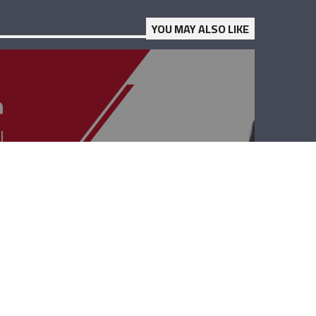
YOU MAY ALSO LIKE
حوار بيروت –
افديس كيدانيان،
بيار أشقر، فادي
الحسن ويولا نجيم