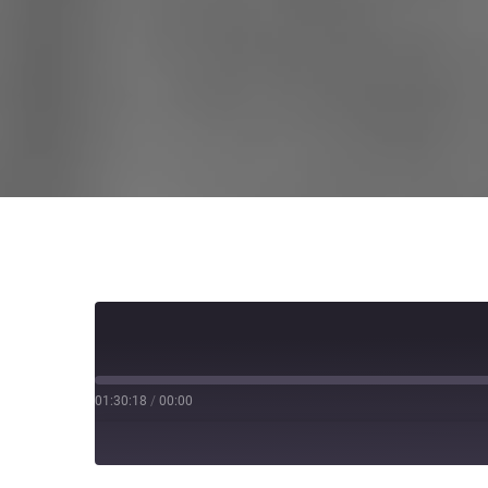
01:30:18
/
00:00