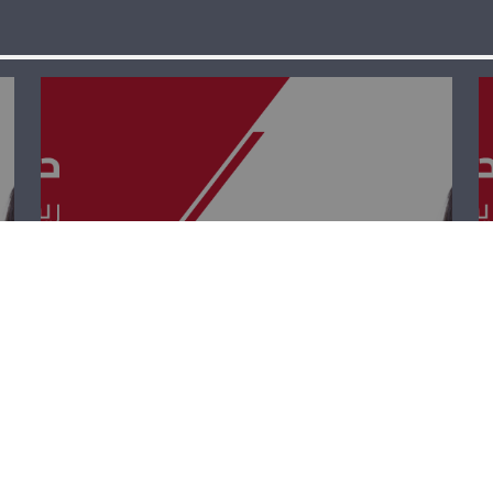
حوار بيروت – ريشار
قيومجيان، لويس
حبيقة وحنين
السيد