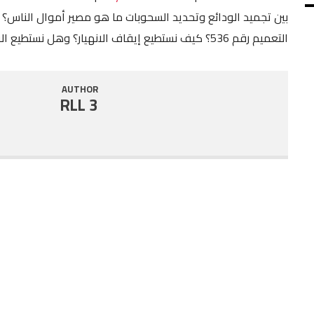
بين تجميد الودائع وتحديد السحوبات ما هو مصير أموال الناس
SHARE
RSS FEED
التعميم رقم 536؟ كيف نستطيع إيقاف الانهيار؟ وهل نستطيع الوصول الى عجز صفر في موازنة ٢٠٢٠؟
LINK
EMBED
AUTHOR
RLL 3