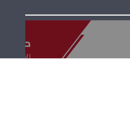
حوار بيروت – غادة
أيوب وجاسم
عجاقة