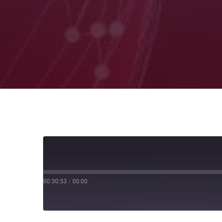
00:30:53
/
00:00