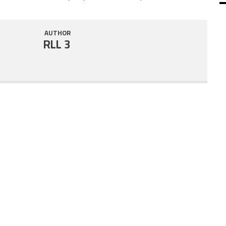
SHARE
RSS FEED
AUTHOR
LINK
RLL 3
EMBED