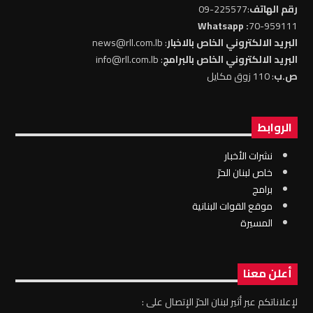
رقم الهاتف
:225577-09
: Whatsapp
70-959111
البريد الالكتروني الخاص بالاخبار
: news@rll.com.lb
البريد الالكتروني الخاص بالبرامج
: info@rll.com.lb
ص.ب
: 110 زوق مكايل
الروابط
نشرات الأخبار
خاص لبنان الحرّ
برامج
موقع القوات البنانية
المسيرة
أعلن معنا
لإعلاناتكم عبر أثير لبنان الحرّ الإتصال على :