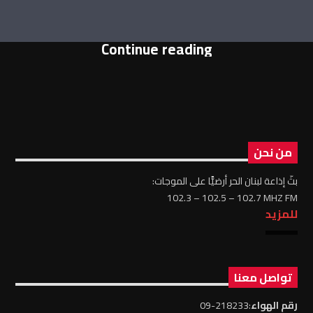
Continue reading
من نحن
بثّ إذاعة لبنان الحر أرضيًّا على الموجات:
102.3 – 102.5 – 102.7 MHZ FM
للمزيد
تواصل معنا
رقم الهواء
:218233-09