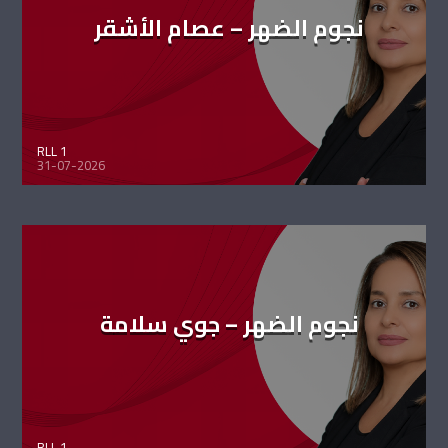
نجوم الضهر – عصام الأشقر
RLL 1
31-07-2026
نجوم الضهر – جوي سلامة
RLL 1