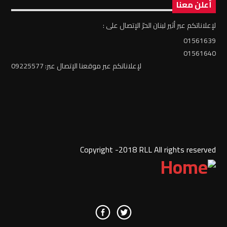
أعلن معنا
لإعلاناتكم عبر أثير لبنان الحرّ الإتصال على :
01561639
01561640
لإعلاناتكم عبر موقعنا الإتصال عبر: 09225577
Copyright -2018 RLL All rights reserved