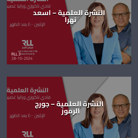
النشرة العلمية – اسعد
نهرا
RLL 3
28-10-2024
النشرة العلمية – جورج
الرموز