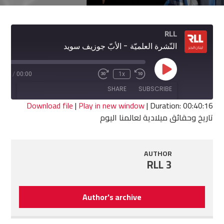
RLL
النّشرة العلميّة - الأبّ جوزيف سويد
Play
0:16
/
00:00
1x
Fast
Rewind
Episode
Forward
10
SHARE
SUBSCRIBE
30
Seconds
seconds
Download file
|
Play in new window
|
Duration: 00:40:16
تاريخ وحقائق ميلادية لعالمنا اليوم
SHARE
RSS FEED
LINK
AUTHOR
RLL 3
EMBED
Author's archive