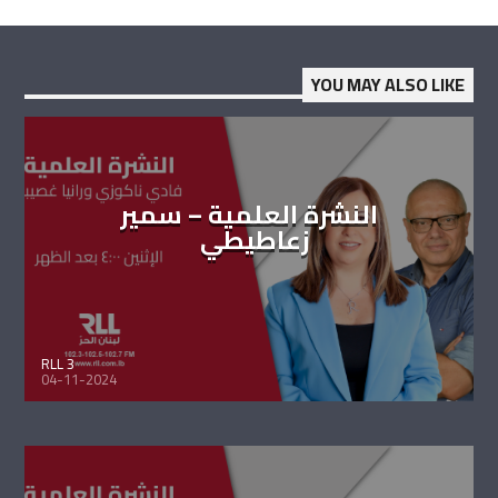
YOU MAY ALSO LIKE
النشرة العلمية – سمير
زعاطيطي
RLL 3
04-11-2024