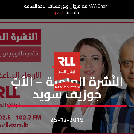
MANOhon مع مروان ونور عساف الاحد الساعة
الخامسة
تابعوا
النشرة العلمية
النّشرة العلميّة – الأبّ
جوزيف سويد
25-12-2019