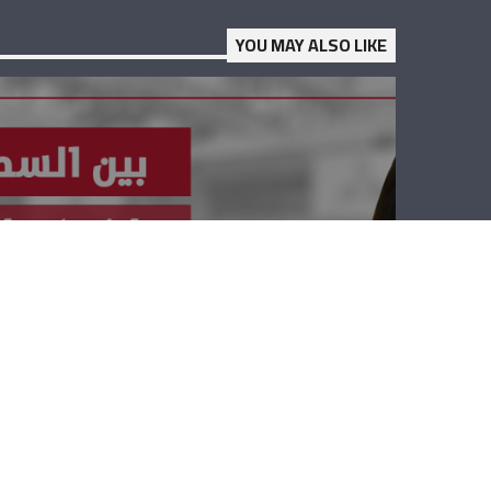
YOU MAY ALSO LIKE
بين السطور – زياد
بكداش، نيكول بَلوز
بايكر وفادي
ظريفه