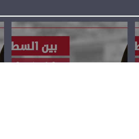
بين السّطور –
فادي ظريفه وجان
بولس