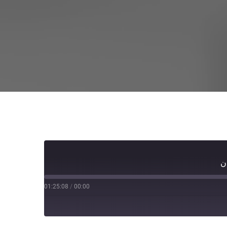
ن
01:25:08
/
00:00