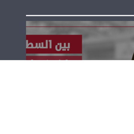
بين السطور –
فادي ظريفه
ومارون خاطر