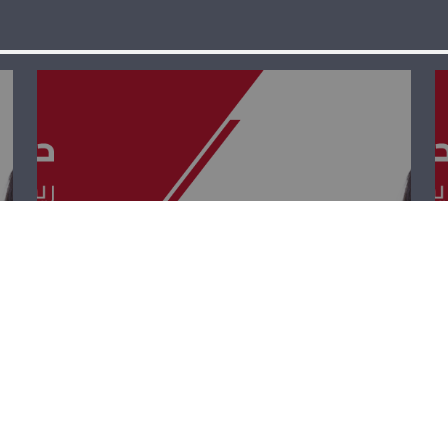
حوار بيروت – ريشار
قيومجيان، لويس
حبيقة وحنين
السيد