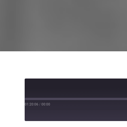
01:20:06
/
00:00