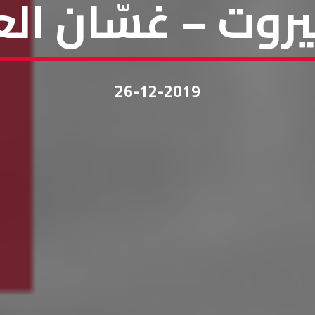
يروت – غسّان ا
26-12-2019