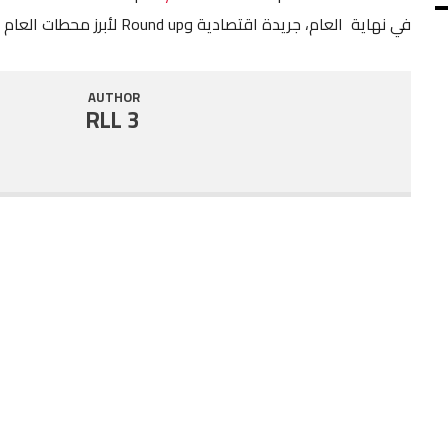
في نهاية العام، جريدة اقتصادية وRound up لأبرز محطات العام ٢٠١٩
SHARE
RSS FEED
LINK
AUTHOR
RLL 3
EMBED