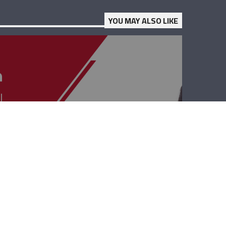
YOU MAY ALSO LIKE
حوار بيروت –
افديس كيدانيان،
بيار أشقر، فادي
الحسن ويولا نجيم