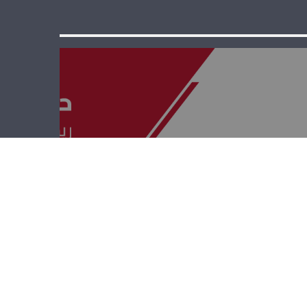
حوار بيروت – غادة
أيوب وجاسم
عجاقة