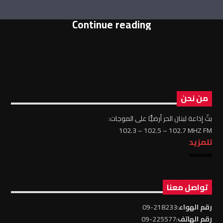
Continue reading
من نحن
بثّ إذاعة لبنان الحر أرضيًّا على الموجات:
102.3 – 102.5 – 102.7 MHZ FM
للمزيد
تواصل معنا
رقم الهواء
:218233-09
رقم الهاتف
:225577-09