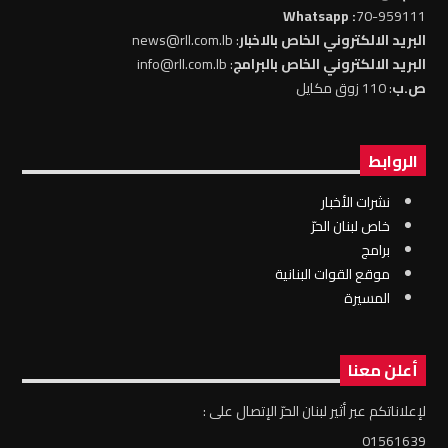
: Whatsapp
70-959111
البريد الالكتروني الخاص بالاخبار
: news@rll.com.lb
البريد الالكتروني الخاص بالبرامج
: info@rll.com.lb
ص.ب
: 110 زوق مكايل
الروابط
نشرات الأخبار
خاص لبنان الحرّ
برامج
موقع القوات البنانية
المسيرة
أعلن معنا
لإعلاناتكم عبر أثير لبنان الحرّ الإتصال على :
01561639