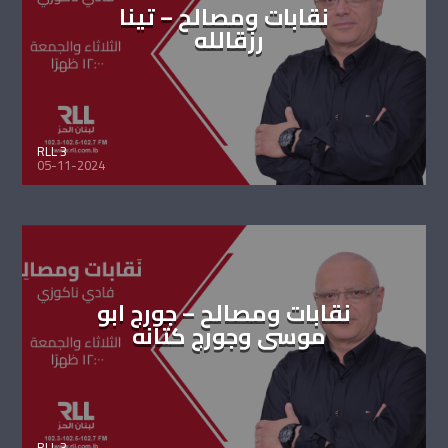
نقابات ومصالح – تينا
رزقالله
RLL 3
05-11-2024
نقابات ومصالح – جورج ابو
موسى وجورج كتانه
RLL 3