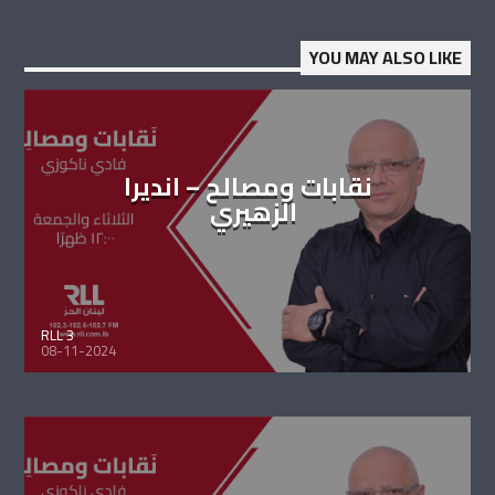
YOU MAY ALSO LIKE
نقابات ومصالح – انديرا
الزهيري
RLL 3
08-11-2024