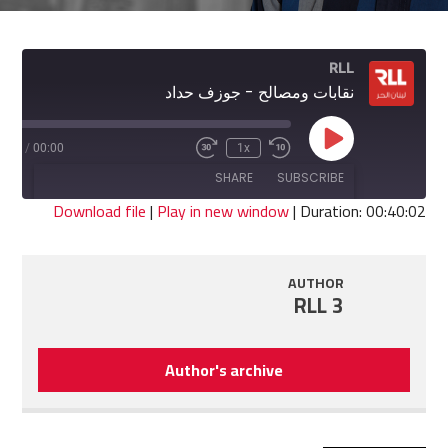
RLL
نقابات ومصالح - جوزف حداد
Play
0:02
/
00:00
1x
Fast
Rewind
Episode
Forward
10
SHARE
SUBSCRIBE
30
Seconds
seconds
Download file
|
Play in new window
|
Duration: 00:40:02
SHARE
RSS FEED
AUTHOR
LINK
RLL 3
EMBED
Author's archive