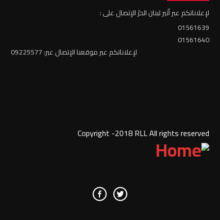
لإعلاناتكم عبر أثير لبنان الحرّ الإتصال على :
01561639
01561640
لإعلاناتكم عبر موقعنا الإتصال عبر: 09225577
Copyright -2018 RLL All rights reserved