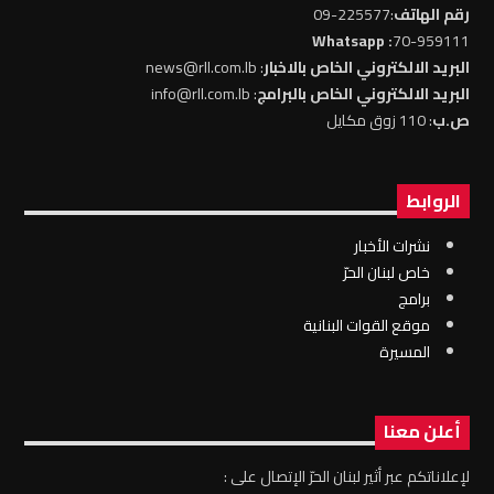
رقم الهاتف
:225577-09
: Whatsapp
70-959111
البريد الالكتروني الخاص بالاخبار
: news@rll.com.lb
البريد الالكتروني الخاص بالبرامج
: info@rll.com.lb
ص.ب
: 110 زوق مكايل
الروابط
نشرات الأخبار
خاص لبنان الحرّ
برامج
موقع القوات البنانية
المسيرة
أعلن معنا
لإعلاناتكم عبر أثير لبنان الحرّ الإتصال على :