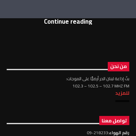
Continue reading
من نحن
بثّ إذاعة لبنان الحر أرضيًّا على الموجات:
102.3 – 102.5 – 102.7 MHZ FM
للمزيد
تواصل معنا
رقم الهواء
:218233-09