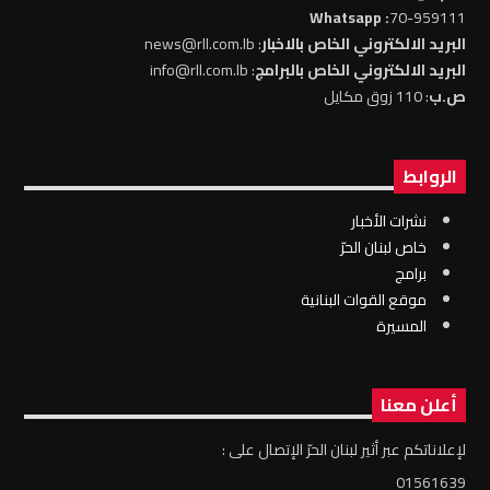
: Whatsapp
70-959111
البريد الالكتروني الخاص بالاخبار
: news@rll.com.lb
البريد الالكتروني الخاص بالبرامج
: info@rll.com.lb
ص.ب
: 110 زوق مكايل
الروابط
نشرات الأخبار
خاص لبنان الحرّ
برامج
موقع القوات البنانية
المسيرة
أعلن معنا
لإعلاناتكم عبر أثير لبنان الحرّ الإتصال على :
01561639