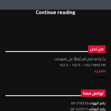
Continue reading
من نحن
بثّ إذاعة لبنان الحر أرضيًّا على الموجات:
102.3 – 102.5 – 102.7 MHZ FM
للمزيد
تواصل معنا
رقم الهواء
:218233-09
رقم الهاتف
:225577-09