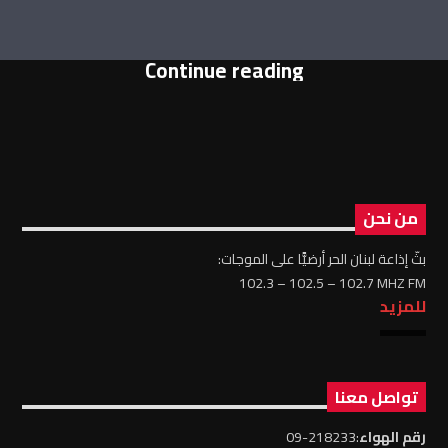
Continue reading
من نحن
بثّ إذاعة لبنان الحر أرضيًّا على الموجات:
102.3 – 102.5 – 102.7 MHZ FM
للمزيد
تواصل معنا
رقم الهواء
:218233-09