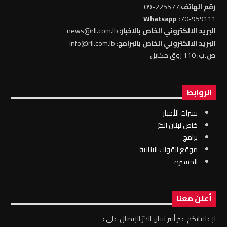
رقم الهاتف
:225577-09
: Whatsapp
70-959111
البريد الالكتروني الخاص بالاخبار
: news@rll.com.lb
البريد الالكتروني الخاص بالبرامج
: info@rll.com.lb
ص.ب
: 110 زوق مكايل
الروابط
نشرات الأخبار
خاص لبنان الحرّ
برامج
موقع القوات البنانية
المسيرة
أعلن معنا
لإعلاناتكم عبر أثير لبنان الحرّ الإتصال على :