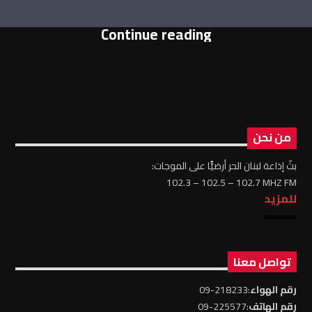
Continue reading
من نحن
بثّ إذاعة لبنان الحر أرضيًّا على الموجات:
102.3 – 102.5 – 102.7 MHZ FM
للمزيد
تواصل معنا
رقم الهواء
:218233-09
رقم الهاتف
:225577-09