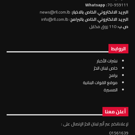
: Whatsapp
70-959111
البريد الالكتروني الخاص بالاخبار
: news@rll.com.lb
البريد الالكتروني الخاص بالبرامج
: info@rll.com.lb
ص.ب
: 110 زوق مكايل
الروابط
نشرات الأخبار
خاص لبنان الحرّ
برامج
موقع القوات البنانية
المسيرة
أعلن معنا
لإعلاناتكم عبر أثير لبنان الحرّ الإتصال على :
01561639