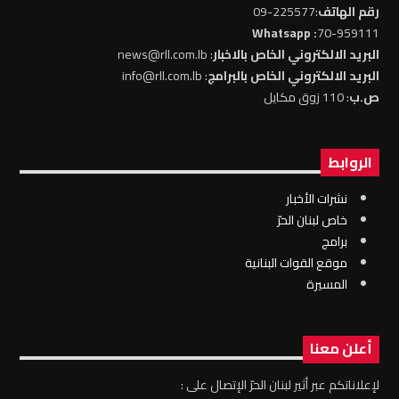
رقم الهاتف
:225577-09
: Whatsapp
70-959111
البريد الالكتروني الخاص بالاخبار
: news@rll.com.lb
البريد الالكتروني الخاص بالبرامج
: info@rll.com.lb
ص.ب
: 110 زوق مكايل
الروابط
نشرات الأخبار
خاص لبنان الحرّ
برامج
موقع القوات البنانية
المسيرة
أعلن معنا
لإعلاناتكم عبر أثير لبنان الحرّ الإتصال على :