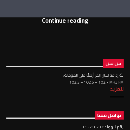
Continue reading
من نحن
بثّ إذاعة لبنان الحر أرضيًّا على الموجات:
102.3 – 102.5 – 102.7 MHZ FM
للمزيد
تواصل معنا
رقم الهواء
:218233-09