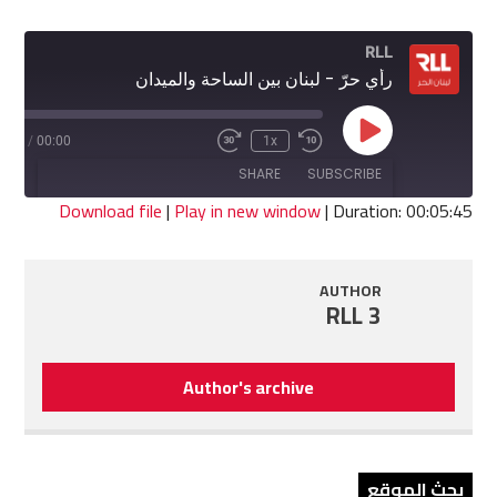
RLL
رأي حرّ - لبنان بين الساحة والميدان
Play
5:45
/
00:00
1x
Fast
Rewind
Episode
Forward
10
SHARE
SUBSCRIBE
30
Seconds
seconds
Download file
|
Play in new window
|
Duration: 00:05:45
SHARE
RSS FEED
AUTHOR
LINK
RLL 3
EMBED
Author's archive
بحث الموقع