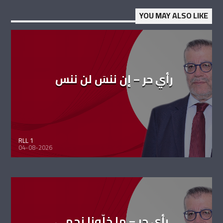
YOU MAY ALSO LIKE
رأي حر – إن ننسَ لن ننس
RLL 1
04-08-2026
رأي حر – ما خلّونا نحمي