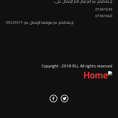
لإعلاناتكم عبر أثير لبنان الحرّ الإتصال على :
01561639
01561640
لإعلاناتكم عبر موقعنا الإتصال عبر: 09225577
Copyright -2018 RLL All rights reserved