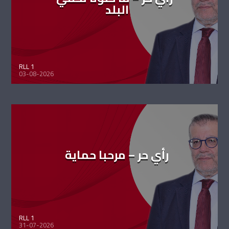
البلد
RLL 1
03-08-2026
رأي حر – مرحبا حماية
RLL 1
31-07-2026