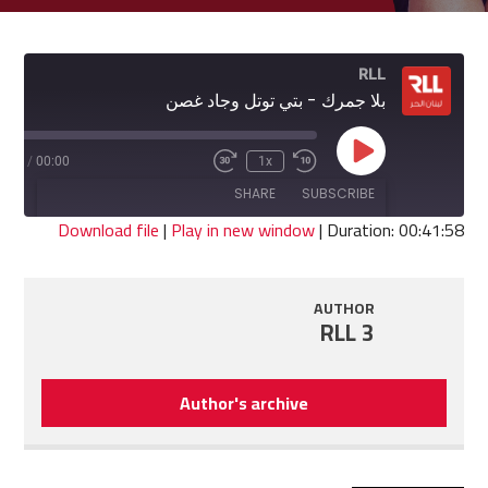
RLL
بلا جمرك - بتي توتل وجاد غصن
Play
1:58
/
00:00
1x
Fast
Rewind
Episode
Forward
10
SHARE
SUBSCRIBE
30
Seconds
seconds
Download file
|
Play in new window
|
Duration: 00:41:58
SHARE
RSS FEED
AUTHOR
LINK
RLL 3
EMBED
Author's archive