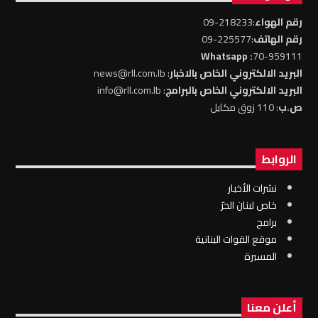
رقم الهواء
:218233-09
رقم الهاتف
:225577-09
: Whatsapp
70-959111
البريد الالكتروني الخاص بالاخبار
: news@rll.com.lb
البريد الالكتروني الخاص بالبرامج
: info@rll.com.lb
ص.ب
: 110 زوق مكايل
الروابط
نشرات الأخبار
خاص لبنان الحرّ
برامج
موقع القوات البنانية
المسيرة
أعلن معنا