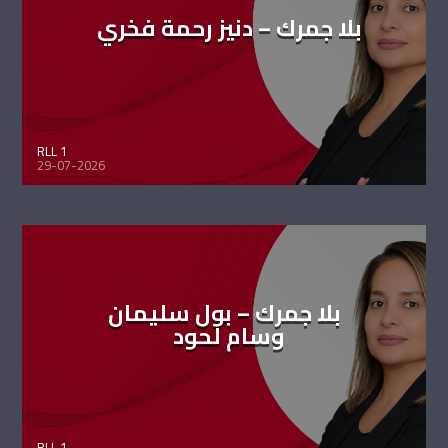
بلا جمرك – دنيز رحمة فخري
RLL 1
29-07-2026
بلا جمرك – بول سليمان
وسام لحود
RLL 1